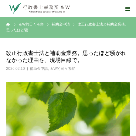
ーム
＆W的日々考察
補助金申請
改正行政書士法と補助金業務。
トップページ
思ったほど騒…
お知らせ
改正行政書士法と補助金業務。思ったほど騒がれ
なかった理由を、現場目線で。
業務について
2026.02.10
補助金申請
,
＆W的日々考察
事務所案内
＆W的日々考察
お問い合わせ