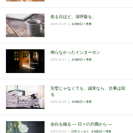
焦る日ほど、深呼吸を。
2025.10.20
＆W的日々考察
鳴らなかったインターホン
2025.10.17
＆W的日々考察
完璧じゃなくても、誠実なら、仕事は回
る
2025.10.15
＆W的日々考察
余白を織る ― 日々の片隅から ―
2025.10.13
日常エッセイ
,
＆W的日々考察