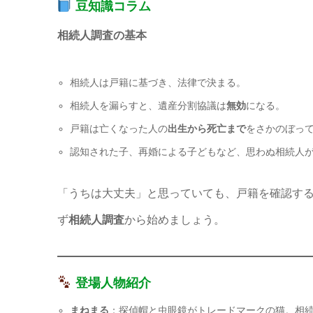
豆知識コラム
相続人調査の基本
相続人は戸籍に基づき、法律で決まる。
相続人を漏らすと、遺産分割協議は
無効
になる。
戸籍は亡くなった人の
出生から死亡まで
をさかのぼっ
認知された子、再婚による子どもなど、思わぬ相続人
「うちは大丈夫」と思っていても、戸籍を確認する
ず
相続人調査
から始めましょう。
登場人物紹介
まねまる
：探偵帽と虫眼鏡がトレードマークの猫。相