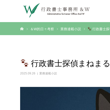
ホーム
＆W的日々考察
業務連載小説
行政書士探
行政書士探偵まねまる
2025.09.26
業務連載小説