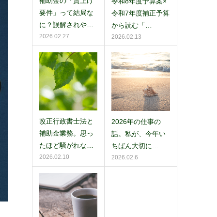
補助金の「賃上げ
令和8年度予算案×
要件」って結局な
令和7年度補正予算
に？誤解されや…
から読む「…
2026.02.27
2026.02.13
改正行政書士法と
2026年の仕事の
補助金業務。思っ
話。私が、今年い
たほど騒がれな…
ちばん大切に…
2026.02.10
2026.02.6