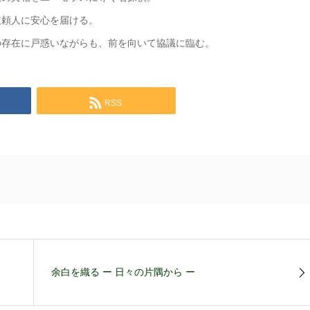
依頼人に安心を届ける。
の存在に戸惑いながらも、前を向いて協議に臨む。
RSS
余白を織る ー 日々の片隅から ー